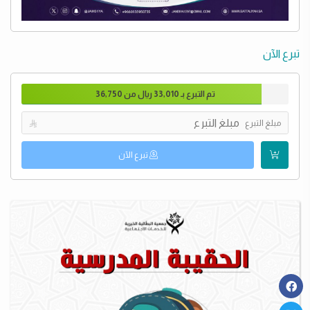
تبرع الآن
تم التبرع بـ
33,010
ريال من
36,750
مبلغ التبرع

تبرع الآن