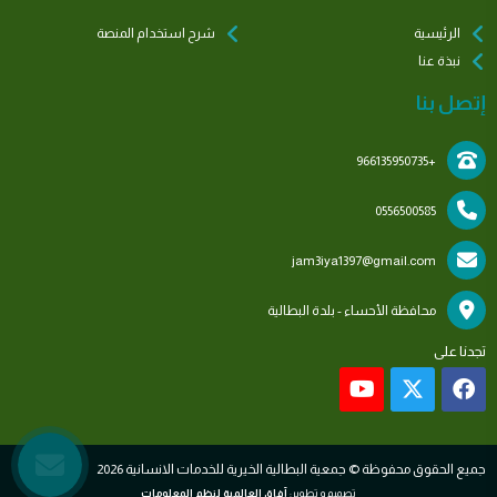
الرئيسية
شرح استخدام المنصة
نبذة عنا
إتصل بنا
+966135950735
0556500585
jam3iya1397@gmail.com
محافظة الأحساء - بلدة البطالية
تجدنا على
جميع الحقوق محفوظة © جمعية البطالية الخيرية للخدمات الانسانية 2026
تصميم و تطوير:
آفاق العالمية لنظم المعلومات