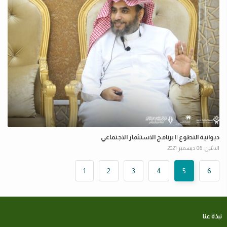
ديوانية التطوع || برنامج الاستثمار الاجتماعي
الاثنين، 06 ديسمبر 2021
1
2
3
4
5
6
نبذة عنا