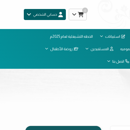
0
حسابي الشخصي
استبيانات
الخطه التشيغلية لعام 2025م
موميه
المستفيدين
روضة الأطفال
اتصل بنا