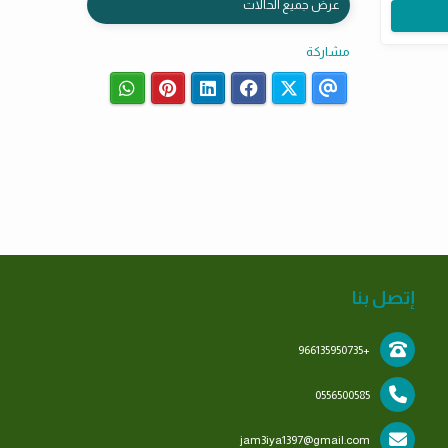
عرض جميع الحالات
مشاركة
إتصل بنا
+966135950735
0556500585
jam3iya1397@gmail.com