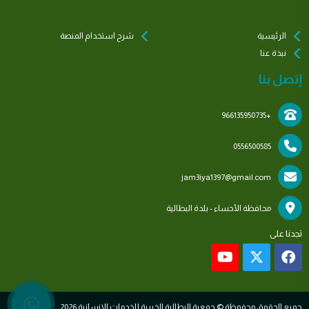
الرئيسية
شرح استخدام المنصة
نبذة عنا
إتصل بنا
+966135950735
0556500585
jam3iya1397@gmail.com
محافظة الأحساء - بلدة البطالية
تجدنا على
جميع الحقوق محفوظة © جمعية البطالية الخيرية للخدمات الانسانية 2026