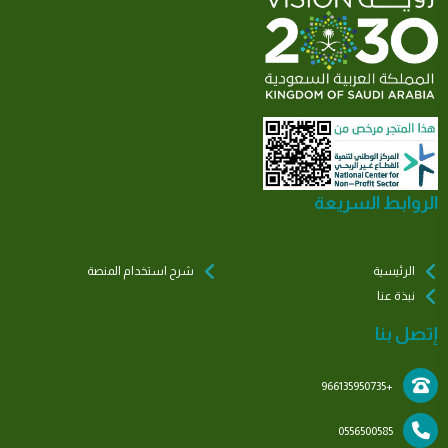
الروابط السريعة
الرئيسية
شرح استخدام المنصة
نبذة عنا
إتصل بنا
+966135950735
0556500585