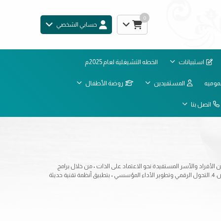
0
حسابي الشخصي
استبيانات
الخطه التشيغلية لعام 2025م
موميه
المستفيدين
روضة الأطفال
اتصل بنا
تيجية : 1. تعزيز جودة الخدمات المقدمة للمستفيدين • عبر تطوير البرامج الاجتماعية والاقتصادية بما يحقق رضا المستفيدين ويرفع مستوى حياتهم. 2. تمكين الأفراد والأسر المستفيدة نحو الاعتماد على الذات • من خلال برامج
التمكين والتدريب وفرص العمل والمشاريع التنموية. 3. تحقيق الاستدامة المالية للجمعية • عبر تنويع مصادر الدخل، وبناء شراكات فاعلة مع الجهات المانحة والقطاع الخاص. 4. التحول الرقمي وتطوير الأداء المؤسسي • بتطبيق أنظمة تقنية حديثة