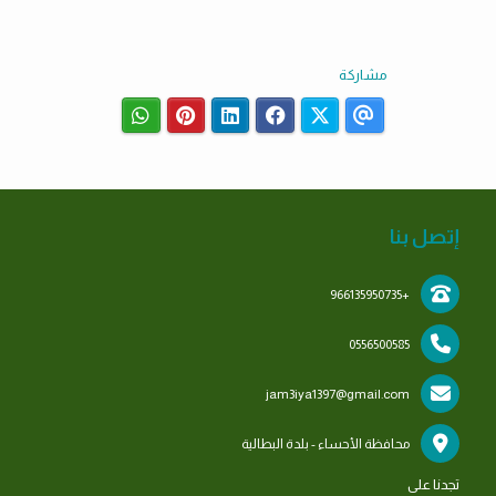
مشاركة
إتصل بنا
+966135950735
0556500585
jam3iya1397@gmail.com
محافظة الأحساء - بلدة البطالية
تجدنا على