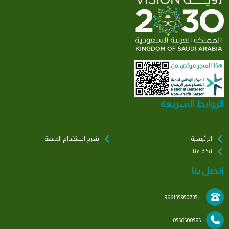
الروابط السريعة
الرئيسية
شرح استخدام المنصة
نبذة عنا
إتصل بنا
+966135950735
0556500585