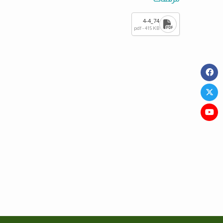
74_4-4
pdf - 415 KB