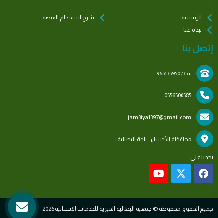
الرئيسية
شرح استخدام المنصة
نبذة عنا
إتصل بنا
+966135950735
0556500585
jam3iya1397@gmail.com
محافظة الأحساء - بلدة البطالية
تجدنا على
جميع الحقوق محفوظة © جمعية البطالية الخيرية للخدمات الانسانية 2026