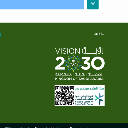
نبذة عنا
ا