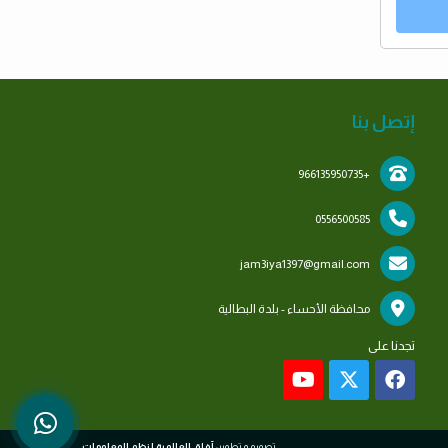
إتصل بنا
+966135950735
0556500585
jam3iya1397@gmail.com
محافظة الأحساء - بلدة البطالية
تجدنا على
تصميم و تطوير:
آفاق العالمية لنظم المعلومات