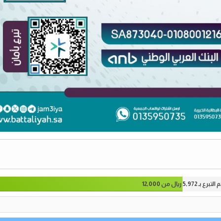
م التبرع بـ
5,972
ريال من
12,000