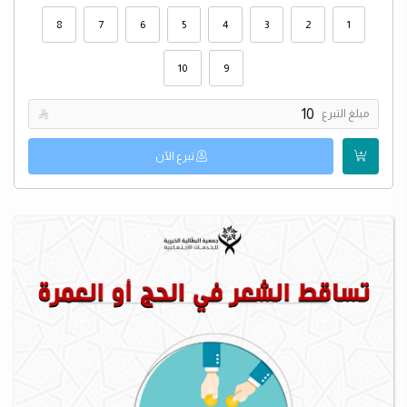
8
7
6
5
4
3
2
1
10
9
مبلغ التبرع

تبرع الآن